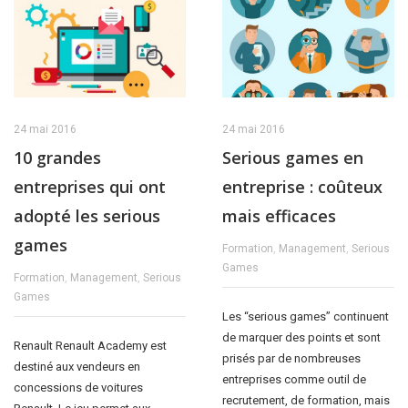
24 mai 2016
24 mai 2016
10 grandes
Serious games en
entreprises qui ont
entreprise : coûteux
adopté les serious
mais efficaces
games
Formation
,
Management
,
Serious
Games
Formation
,
Management
,
Serious
Games
Les “serious games” continuent
de marquer des points et sont
Renault Renault Academy est
prisés par de nombreuses
destiné aux vendeurs en
entreprises comme outil de
concessions de voitures
recrutement, de formation, mais