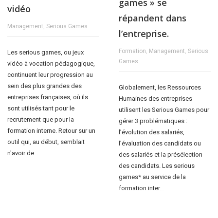
games » se
vidéo
répandent dans
Management
,
Serious Games
l’entreprise.
Formation
,
Management
,
Serious
Les serious games, ou jeux
Games
vidéo à vocation pédagogique,
continuent leur progression au
sein des plus grandes des
Globalement, les Ressources
entreprises françaises, où ils
Humaines des entreprises
sont utilisés tant pour le
utilisent les Serious Games pour
recrutement que pour la
gérer 3 problématiques :
formation interne. Retour sur un
l’évolution des salariés,
outil qui, au début, semblait
l’évaluation des candidats ou
n'avoir de ...
des salariés et la présélection
des candidats. Les serious
games* au service de la
formation inter...