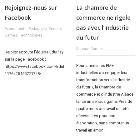
Rejoignez-nous sur
La chambre de
Facebook
commerce ne rigole
pas avec l’industrie
Evénements
,
Pédagogie
,
Serious
Games
,
Technologies
du futur
Serious Games
Rejoignez toute l'équipe EduPlay
sur la page Facebook :
Pour amener les PME
https://www.facebook.com/EduPlay-
industrielles à « engager leur
1176425455721748/...
transformation vers l’industrie
du futur », la Chambre de
commerce et d’industrie Alsace
lance un serious game. Près de
quatre mois de travail ont été
nécessaires pour son
élaboration, sans compter un
travail en amon...