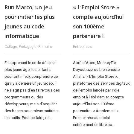
Run Marco, un jeu
« L’Emploi Store »
pour initier les plus
compte aujourd’hui
jeunes au code
son 100ème
informatique
partenaire !
Collège
,
Pédagogie
,
Primaire
Entreprises
En apprenant le code dès leur
Après l’Apec, MonkeyTie,
plus jeune âge, les enfants
Doyoubuzz ou bien encore
pourront mieux comprendre ce
Allianz, « L’Emploi Store »,
qu’il y a derrière un jeu vidéo. Il
plateforme des services digitaux
ne s’agit pas d’en faire tous des
de l’emploi lancée par Pôle
programmeurs ou des
emploi à l’été dernier, compte
développeurs, mais d’acquérir
aujourd’hui son 100ème
des bases pour mieux maîtriser
partenaire : « Amplement ».
les outils. Pour ce faire, on...
Premier réseau social
entièrement en libre ac...