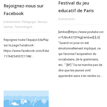
Festival du jeu
Rejoignez-nous sur
educatif de Paris
Facebook
Evénements
Evénements
,
Pédagogie
,
Serious
Games
,
Technologies
[embed]https://www.youtube.com
v=fUBoA57ZFNg[/embed] [LS]
Rejoignez toute l'équipe EduPlay
"Quand on joue on est
sur la page Facebook :
émotionnellement impliqué, ce
https://www.facebook.com/EduPlay-
qui favorise l'acquisition du
1176425455721748/...
vocabulaire, de la grammaire,
etc..." [BF] "Ca ne marche pas de
dire que les jeunes vont
apprendre sans s'en rendre co...