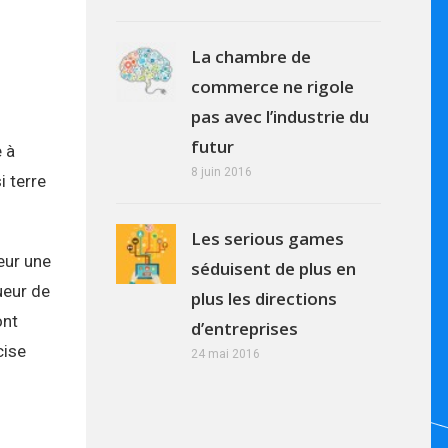
La chambre de
commerce ne rigole
pas avec l’industrie du
futur
e à
8 juin 2016
i terre
Les serious games
eur une
séduisent de plus en
ueur de
plus les directions
ont
d’entreprises
cise
24 mai 2016