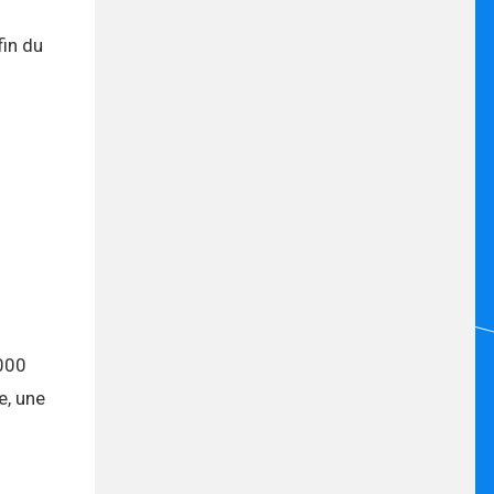
fin du
.000
e, une