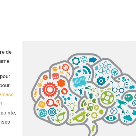
bre de
game.
 pour
 pour
Alsace
t
 pointe,
rises