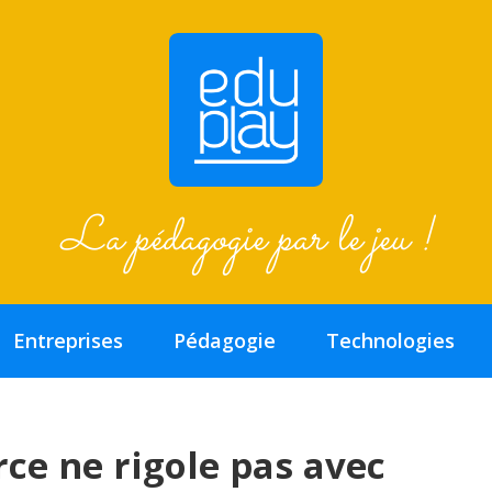
La pédagogie par le jeu !
Entreprises
Pédagogie
Technologies
e ne rigole pas avec