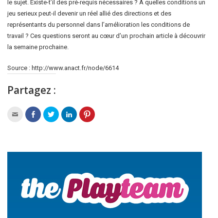
le sujet. Existe-t’il des pré-requis nécessaires ? A quelles conditions un
jeu serieux peut-il devenir un réel allié des directions et des
représentants du personnel dans l’amélioration les conditions de
travail ? Ces questions seront au cœur d’un prochain article à découvrir
la semaine prochaine.
Source : http://www.anact.fr/node/6614
Partagez :
Click
Click
Click
Click
Click
to
to
to
to
to
email
share
share
share
share
this
on
on
on
on
to
Facebook
Twitter
LinkedIn
Pinterest
a
(Opens
(Opens
(Opens
(Opens
friend
in
in
in
in
(Opens
new
new
new
new
in
window)
window)
window)
window)
new
window)